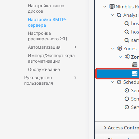
Настройка типов
Биллинг платформы
дисков
Настройка SMTP-
сервера
Настройка
расширенного ЖЦ
Автоматизация
Импорт/Экспорт кода
Настройка услуги
автоматизации
«Виртуальная
машина» для
Обслуживание
гипервизоров
Руководство
Настройка услуги
пользователя
"Клонирование
Начало работы
Виртуальной
машины"
Описание ЖЦ
сервисов
Настройка услуги
"Кластер СУБД
Главная страница
PostgreSQL"
Портала
Настройка услуги
Работа с сервисом
"Клиентский кластер
Работа с ВМ
Штурвал"