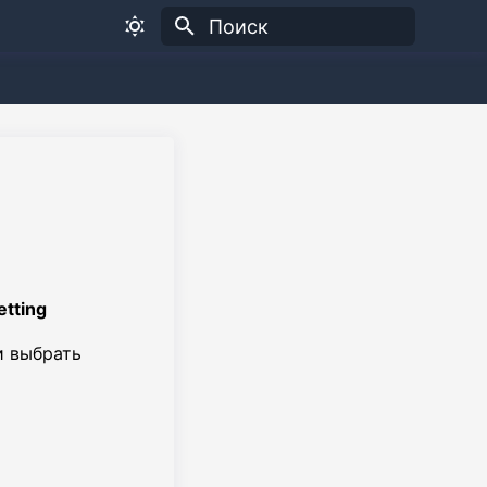
Инициализация поиска
etting
 выбрать