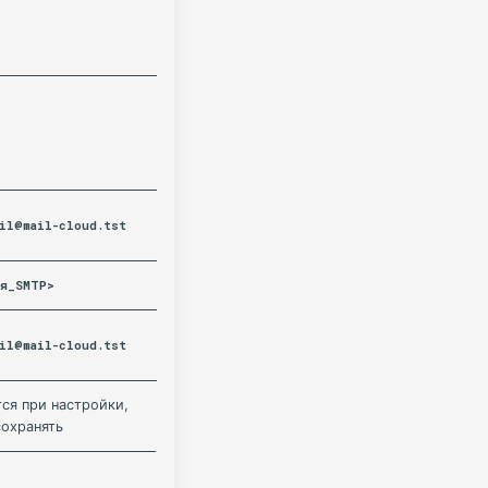
il@mail-cloud.tst
ля_SMTP>
il@mail-cloud.tst
ся при настройки,
сохранять