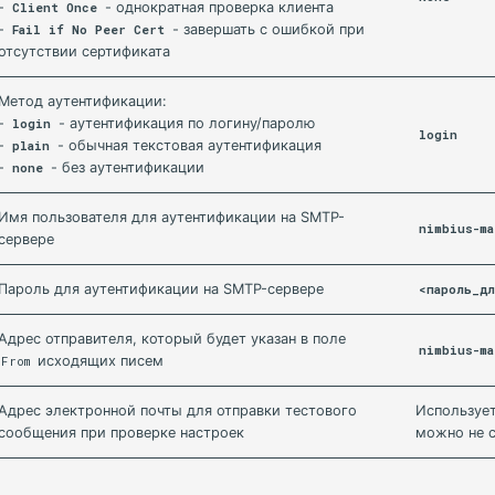
-
- однократная проверка клиента
Client Once
-
- завершать с ошибкой при
Fail if No Peer Cert
отсутствии сертификата
Метод аутентификации:
-
- аутентификация по логину/паролю
login
login
-
- обычная текстовая аутентификация
plain
-
- без аутентификации
none
Имя пользователя для аутентификации на SMTP-
nimbius-ma
сервере
Пароль для аутентификации на SMTP-сервере
<пароль_д
Адрес отправителя, который будет указан в поле
nimbius-ma
исходящих писем
From
Адрес электронной почты для отправки тестового
Использует
сообщения при проверке настроек
можно не 