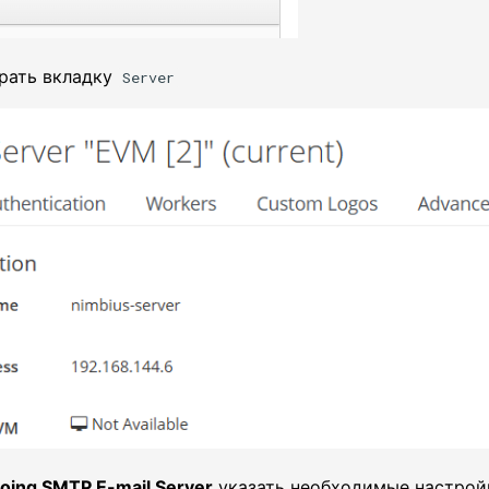
брать вкладку
Server
oing SMTP E-mail Server
указать необходимые настрой