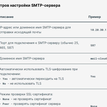
тров настройки SMTP-сервера
Описание
Пример
IP-адрес или доменное имя SMTP-сервера для
10.20.30.1
отправки исходящей почты
Порт для подключения к SMTP-серверу (обычно 25,
587
465, 587)
Доменное имя SMTP-сервера
mail-cloud
Автоматически использовать TLS-шифрование при
подключении:
Yes
-
- автоматически переходить на TLS
Yes
-
- не использовать TLS
No
Режим проверки SSL-сертификата:
-
- не проверять сертификат
None
-
- проверять сертификат сервера
Peer
None