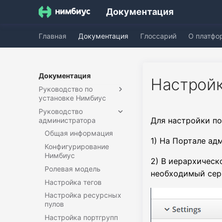
Документация
Главная
Документация
Глоссарий
О платфо
Документация
Настрой
Руководство по
установке Нимбиус
Руководство
Установка через
Для настройки по
администратора
Docker Compose
Установка в среде
Общая информация
1) На Портале ад
Kubernetes
Конфигурирование
Добавление доменов
Нимбиус
2) В иерархическ
Настройка внешней
Ролевая модель
необходимый сер
аутентификации через
Настройка тегов
Blitz
Настройка ресурсных
Настройка внешней
пулов
аутентификации через
Настройка портгрупп
Keycloak