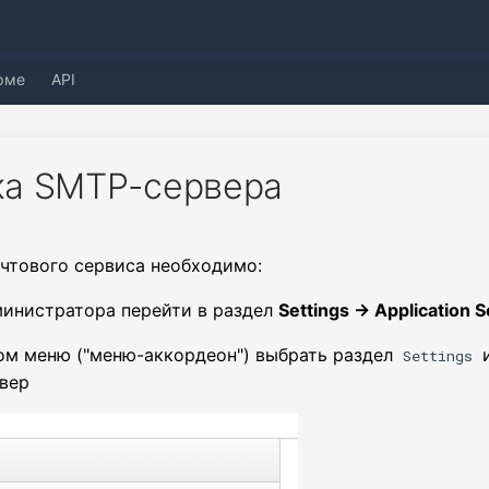
рме
API
ка SMTP-сервера
чтового сервиса необходимо:
министратора перейти в раздел
Settings → Application S
ом меню ("меню-аккордеон") выбрать раздел
и
Settings
вер